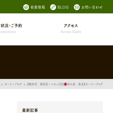
新着情報
BLOG
お問い合わせ
状況・ご予約
アクセス
eservation
Access Guide
»
オーナーブログ
»
【軽井沢 貸別荘ハンモック】【
呑み処 魚吉】オーナーブログ
最新記事