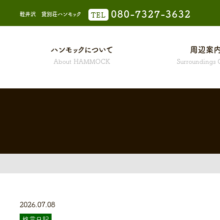
080-7327-3632
軽井沢 貸別荘ハンモック
TEL
ハンモックについて
周辺案
About HAMMOCK
Surroundings 
ハンモックについて
ハンモック A棟
ハンモック D棟
2026.07.08
格言日記