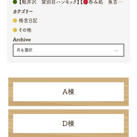
【軽井沢 貸別荘ハンモック】【
呑み処 魚吉】オーナーブログ
カテゴリー
格言日記
その他
Archive
A棟
D棟