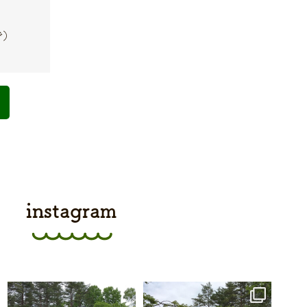
で）
instagram
karuizawa_hammock
karuizawa_hammock