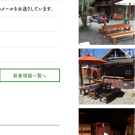
のメールをお送りしています。
5月 3
karuizawa_hammock
新着情報一覧へ
3月 20
karuizawa_hammock