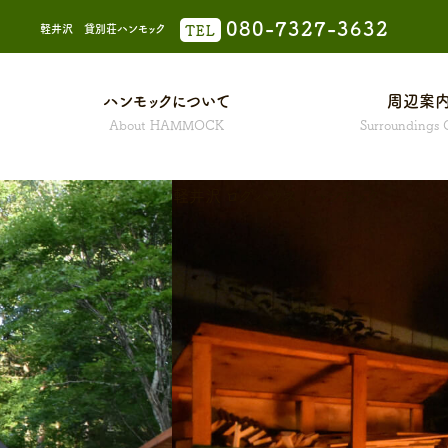
080-7327-3632
軽井沢 貸別荘ハンモック
TEL
ハンモックについて
周辺案
About HAMMOCK
Surroundings 
ハンモックについて
軽井沢 ログハウス 「ハンモック」
ハンモック A棟
ハンモック D棟