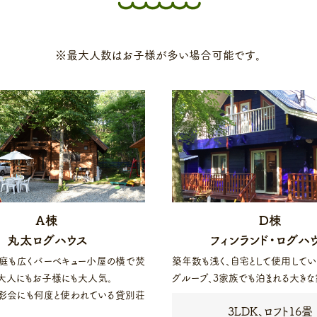
※最大人数はお子様が多い場合可能です。
A棟
D棟
丸太ログハウス
フィンランド・ログハ
庭も広くバーベキュー小屋の横で焚
築年数も浅く、自宅として使用して
、大人にもお子様にも大人気。
グループ、3家族でも泊まれる大きな
影会にも何度と使われている貸別荘
3LDK、ロフト16畳