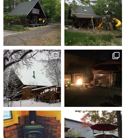
5月 3
5月 3
karuizawa_hammock
karuizawa_hammock
12月 15
11月 19
karuizawa_hammock
karuizawa_hammock